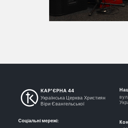
Наш
КАР'ЄРНА 44
вул.
Українська Церква Християн
Укр
Віри Євангельської
Соцiальнi мережi:
Кон