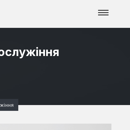
гослужіння
ужіння