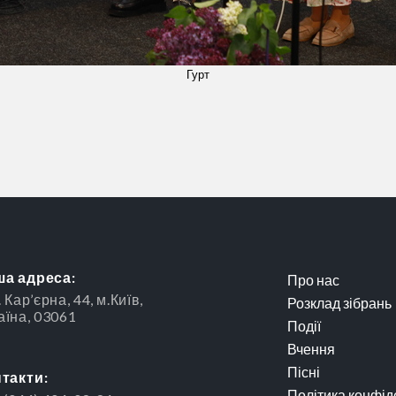
Гурт
а адреса:
Про нас
 Кар’єрна, 44, м.Київ,
Розклад зібрань
аїна, 03061
Події
Вчення
Пісні
такти:
Політика конфід